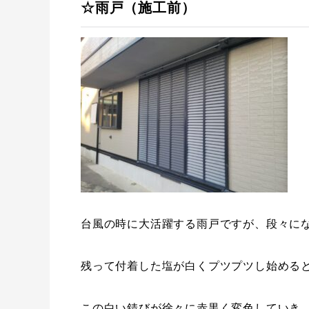
☆雨戸（施工前）
台風の時に大活躍する雨戸ですが、段々に
残って付着した塩が白くプツプツし始める
この白い錆びが徐々に赤黒く変色していき