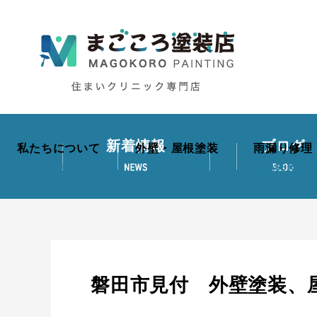
新着情報
ブログ
私たちについて
外壁・屋根塗装
雨漏り修理
磐田市見付 外壁塗装、