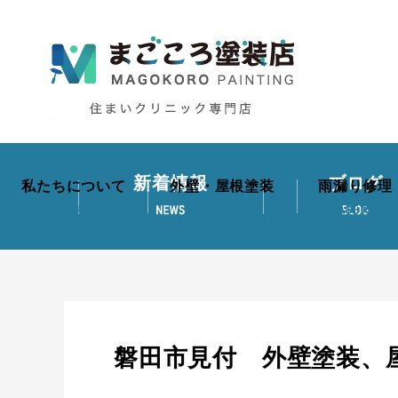
新着情報
ブログ
私たちについて
外壁・屋根塗装
雨漏り修理
磐田市見付 外壁塗装、