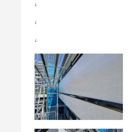
↓
↓
↓